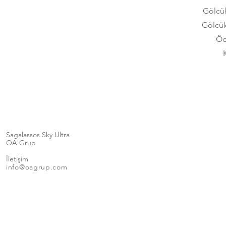
Gölcük
Gölcük
Öd
Sagalassos Sky Ultra
OA Grup
İletişim
info@oagrup.com