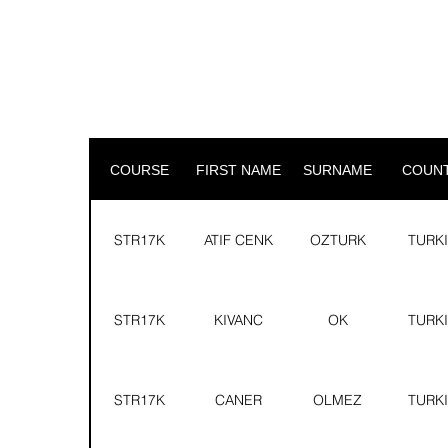
COURSE
FIRST NAME
SURNAME
COUN
STR17K
ATIF CENK
OZTURK
TURK
STR17K
KIVANC
OK
TURK
STR17K
CANER
OLMEZ
TURK