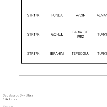
STR17K
FUNDA
AYDIN
ALMA
BABAYIGIT
STR17K
GONUL
TURK
IREZ
STR17K
IBRAHIM
TEPEOGLU
TURK
Sagalassos Sky Ultra
OA Grup
İletişim